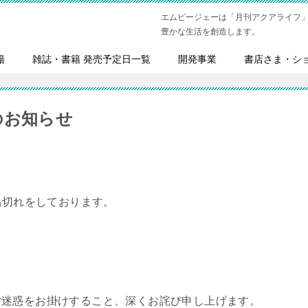
エムピージェーは「月刊アクアライフ
豊かな生活を創造します。
籍
雑誌・書籍 発売予定日一覧
開発事業
書店さま・シ
れのお知らせ
現在品切れをしております。
ご迷惑をお掛けすること、深くお詫び申し上げます。