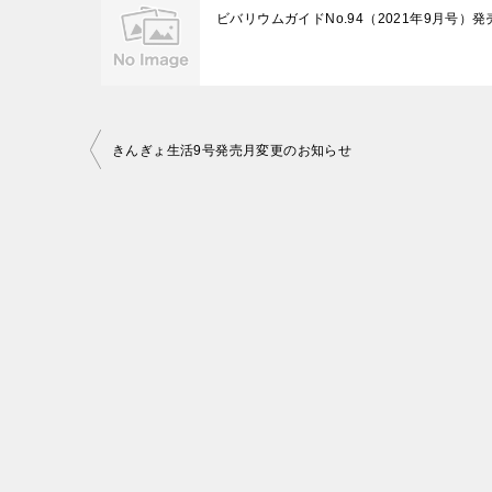
ビバリウムガイドNo.94（2021年9月号）
投
きんぎょ生活9号発売月変更のお知らせ
稿
ナ
ビ
ゲ
ー
シ
ョ
ン