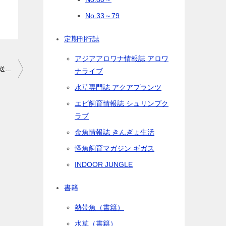
No.33～79
定期刊行誌
アジアアロワナ情報誌 アロワ
アクアライフ2024年3月号到着遅延のお詫びと、今後の定期購読発送についてのお知らせ
ナライブ
水草専門誌 アクアプランツ
エビ飼育情報誌 シュリンプク
ラブ
金魚情報誌 きんぎょ生活
怪魚飼育マガジン ギガス
INDOOR JUNGLE
書籍
熱帯魚（書籍）
水草（書籍）