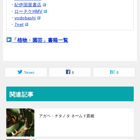
・
紀伊国屋書店
・
ローチケHMV
・
yodobashi
・
7net
「植物・園芸」書籍一覧
Tweet
0
0
関連記事
アガベ・チタノタ ネームド図鑑