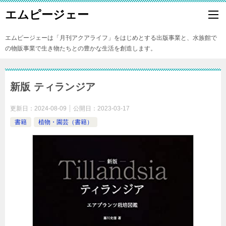
エムピージェー
エムピージェーは「月刊アクアライフ」をはじめとする出版事業と、水族館で
の物販事業で生き物たちとの豊かな生活を創造します。
新版 ティランジア
更新日：
2024-08-09
公開日：
2023-03-17
書籍
植物・園芸（書籍）