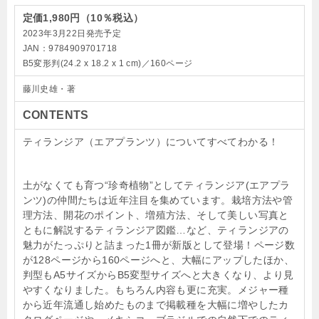
定価1,980円（10％税込）
2023年3月22日発売予定
JAN：9784909701718
B5変形判(
24.2 x 18.2 x 1 cm
)／160ページ
藤川史雄・著
CONTENTS
ティランジア（エアプランツ）についてすべてわかる！
土がなくても育つ“珍奇植物”としてティランジア(エアプラ
ンツ)の仲間たちは近年注目を集めています。栽培方法や管
理方法、開花のポイント、増殖方法、そして美しい写真と
ともに解説するティランジア図鑑…など、ティランジアの
魅力がたっぷりと詰まった1冊が新版として登場！ページ数
が128ページから160ページへと、大幅にアップしたほか、
判型もA5サイズからB5変型サイズへと大きくなり、より見
やすくなりました。もちろん内容も更に充実。メジャー種
から近年流通し始めたものまで掲載種を大幅に増やしたカ