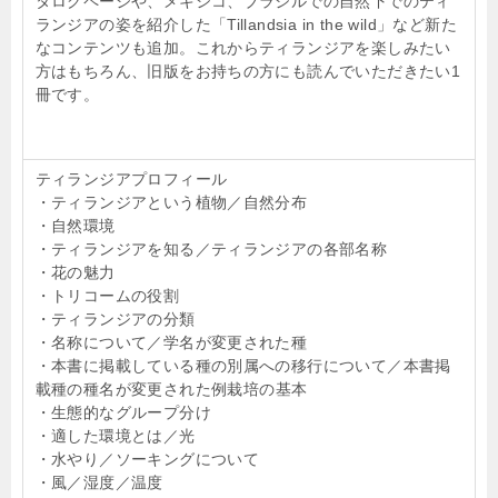
タログページや、メキシコ、ブラジルでの自然下でのティ
ランジアの姿を紹介した「Tillandsia in the wild」など新た
なコンテンツも追加。これからティランジアを楽しみたい
方はもちろん、旧版をお持ちの方にも読んでいただきたい1
冊です。
ティランジアプロフィール
・ティランジアという植物／自然分布
・自然環境
・ティランジアを知る／ティランジアの各部名称
・花の魅力
・トリコームの役割
・ティランジアの分類
・名称について／学名が変更された種
・本書に掲載している種の別属への移行について／本書掲
載種の種名が変更された例
栽培の基本
・生態的なグループ分け
・適した環境とは／光
・水やり／ソーキングについて
・風／湿度／温度