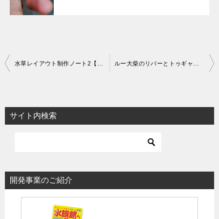
投
水草レイアウト制作ノート2【書籍版】
ルー大柴のリバーとトゥギャザー！
稿
ナ
ビ
サイト内検索
ゲ
ー
シ
ョ
開発事業のご紹介
ン