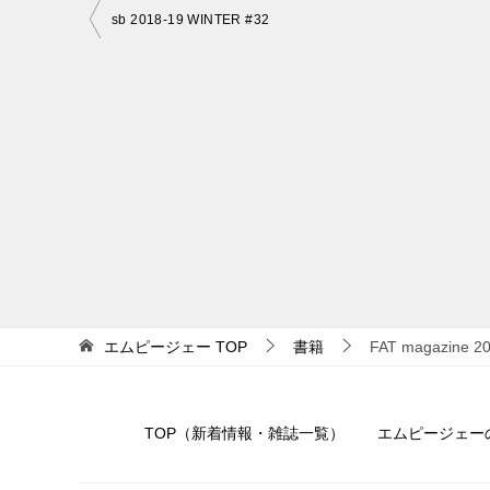
投
sb 2018-19 WINTER #32
稿
ナ
ビ
ゲ
ー
シ
ョ
ン
エムピージェー
TOP
書籍
FAT magazine 
TOP（新着情報・雑誌一覧）
エムピージェー