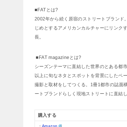
■FATとは?
2002年から続く原宿のストリートブラン
じめとするアメリカンカルチャーにリンク
長。
■FAT magazineとは?
シーズンテーマに直結した世界のとある都
以上に旬なネタとスポットを背景にしたペ
撮影と取材をしてつくる。1冊1都市の誌面
ートブランドらしく現地ストリートに直結
購入する
・
Amazon