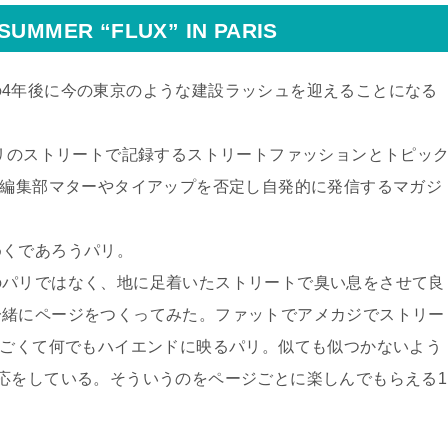
G／SUMMER
“FLUX” IN PARIS
4年後に今の東京のような建設ラッシュを迎えることになる
パリのストリートで記録するストリートファッションとトピッ
う編集部マターやタイアップを否定し自発的に発信するマガジ
めくであろうパリ。
のパリではなく、地に足着いたストリートで臭い息をさせて良
一緒にページをつくってみた。ファットでアメカジでストリー
すごくて何でもハイエンドに映るパリ。似ても似つかないよう
応をしている。そういうのをページごとに楽しんでもらえる1