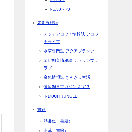
No.33～79
は
定期刊行誌
アジアアロワナ情報誌 アロワ
ナライブ
水草専門誌 アクアプランツ
エビ飼育情報誌 シュリンプク
ラブ
金魚情報誌 きんぎょ生活
怪魚飼育マガジン ギガス
INDOOR JUNGLE
書籍
熱帯魚（書籍）
水草（書籍）