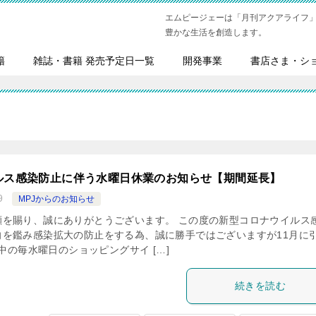
エムピージェーは「月刊アクアライフ
豊かな生活を創造します。
籍
雑誌・書籍 発売予定日一覧
開発事業
書店さま・シ
ルス感染防止に伴う水曜日休業のお知らせ【期間延長】
9
MPJからのお知らせ
顧を賜り、誠にありがとうございます。 この度の新型コロナウイルス
向を鑑み感染拡大の防止をする為、誠に勝手ではございますが11月に
月中の毎水曜日のショッピングサイ […]
続きを読む