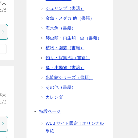
年末
シュリンプ（書籍）
ただ
金魚・メダカ 他（書籍）
海水魚（書籍）
爬虫類・両生類・虫（書籍）
植物・園芸（書籍）
釣り・採集 他（書籍）
鳥・小動物（書籍）
水族館シリーズ（書籍）
その他（書籍）
年末
カレンダー
ただ
特設ページ
WEB サイト限定！オリジナル
壁紙