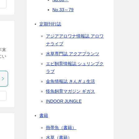
No.33～79
定期刊行誌
アジアアロワナ情報誌 アロワ
ナライブ
年末
水草専門誌 アクアプランツ
にい
エビ飼育情報誌 シュリンプク
ラブ
金魚情報誌 きんぎょ生活
怪魚飼育マガジン ギガス
INDOOR JUNGLE
書籍
熱帯魚（書籍）
水草（書籍）