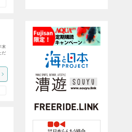
年末
ただ