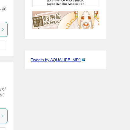
。
 記
Tweets by AQUALIFE_MPJ
なが
木)