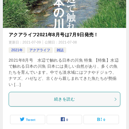
アクアライフ2021年8月号は7月9日発売！
更新日：
2021-07-09
公開日：
2021-07-08
2021年
アクアライフ
雑誌
2021年8月号 水辺で触れる日本の川魚 特集 【特集】水辺
で触れる日本の川魚 日本には美しい自然があり、多くの魚
たちを育んでいます。中でも淡水域にはフナやドジョウ、
ナマズ、ハゼなど、古くから親しまれてきた魚たちが勢揃
い […]
続きを読む
Tweet
0
0