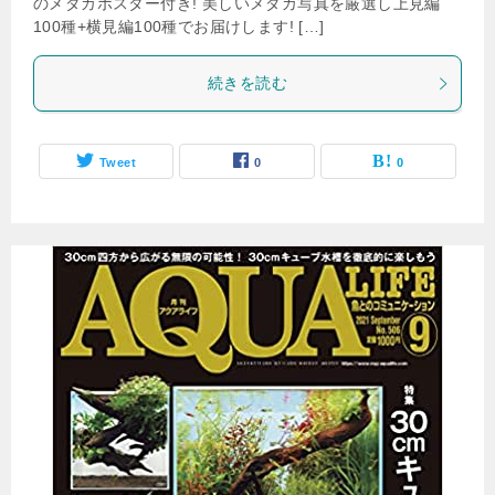
のメダカポスター付き! 美しいメダカ写真を厳選し上見編
100種+横見編100種でお届けします! […]
続きを読む
Tweet
0
0