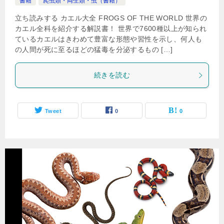
書籍
爬虫類・両生類・虫（書籍）
立ち読みする カエル大全 FROGS OF THE WORLD 世界の
カエル全科を紹介する解説書！ 世界で7600種以上が知られ
ているカエルはきわめて豊富な形態や習性を示し、何人も
の人間が死に至るほどの猛毒を分泌するもの […]
続きを読む
Tweet
0
0