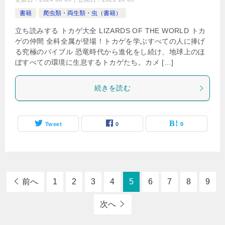
書籍
爬虫類・両生類・虫（書籍）
立ち読みする トカゲ大全 LIZARDS OF THE WORLD トカ
ゲの仲間 全科全属が登場！トカゲを学ぶすべての人に捧げ
る究極のバイブル 恐竜時代から進化をし続け、地球上のほ
ぼすべての環境に生息するトカゲたち。カメ […]
続きを読む
Tweet
0
0
前へ
1
2
3
4
5
6
7
8
9
次へ