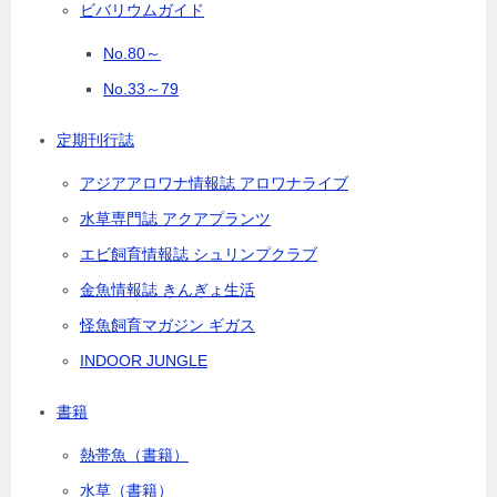
ビバリウムガイド
No.80～
No.33～79
定期刊行誌
アジアアロワナ情報誌 アロワナライブ
水草専門誌 アクアプランツ
エビ飼育情報誌 シュリンプクラブ
金魚情報誌 きんぎょ生活
怪魚飼育マガジン ギガス
INDOOR JUNGLE
書籍
熱帯魚（書籍）
水草（書籍）