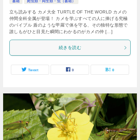
書籍
爬虫類・両生類・虫（書籍）
立ち読みする カメ大全 TURTLE OF THE WORLD カメの
仲間全科全属が登場！ カメを学ぶすべての人に捧げる究極
のバイブル 盾のような甲羅で体を守る、その独特な形態で
誰しもがひと目見た瞬間にわかるのがカメの仲 […]
続きを読む
Tweet
0
0