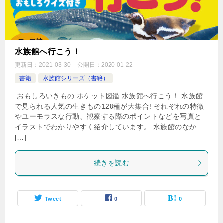
水族館へ行こう！
更新日：
2021-03-30
公開日：
2020-01-22
書籍
水族館シリーズ（書籍）
おもしろいきもの ポケット図鑑 水族館へ行こう！ 水族館
で見られる人気の生きもの128種が大集合! それぞれの特徴
やユーモラスな行動、観察する際のポイントなどを写真と
イラストでわかりやすく紹介しています。 水族館のなか
[…]
続きを読む
Tweet
0
0