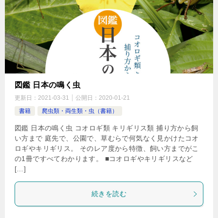
図鑑 日本の鳴く虫
更新日：
2021-03-31
公開日：
2020-01-21
書籍
爬虫類・両生類・虫（書籍）
図鑑 日本の鳴く虫 コオロギ類 キリギリス類 捕り方から飼
い方まで 庭先で、公園で、草むらで何気なく見かけたコオ
ロギやキリギリス。 そのレア度から特徴、飼い方までがこ
の1冊ですべてわかります。 ■コオロギやキリギリスなど
[…]
続きを読む