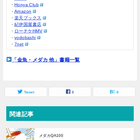
・
Honya Club
・
Amazon
・
楽天ブックス
・
紀伊国屋書店
・
ローチケHMV
・
yodobashi
・
7net
「金魚・メダカ 他」書籍一覧
Tweet
0
0
関連記事
メダカQA100