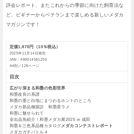
評会レポート、またこれからの季節に向けた飼育法な
ど、ビギナーからベテランまで楽しめる新しいメダカ
マガジンです！
定価1,870円（10％税込）
2025年11月14日発売
JAN：490014561250
A4判／128ページ
目次
広がり深まる
和墨の色彩世界
和墨改良の系譜
和墨の墨と白地にまつわるホントのところ
メダカ新品種探訪 和墨星ラメ
和墨に魅せられて
全出品魚紹介！和墨メダカ展2025 in 成田
和墨＆三色系品種カタログ
メダカコンテストレポート
メダカガチバトル４