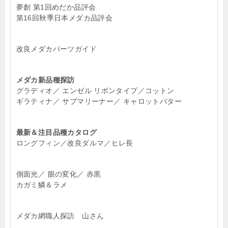
夢創 第1回めだか品評会
第16回秋季日本メダカ品評会
改良メダカパーツガイド
メダカ新品種探訪
グラディオ／ エンゼル リボンタイプ／コットン
ギラティナ／ サブマリーナー／ キャロットバター
最新＆注目品種カタログ
ロングフィン／改良ダルマ／ヒレ長
側面光／ 眼の変化／ 赤黒
カガミ鱗＆ラメ
メダカ網職人探訪 山さん