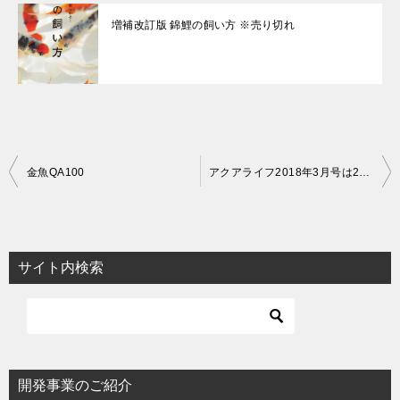
増補改訂版 錦鯉の飼い方 ※売り切れ
投
金魚QA100
アクアライフ2018年3月号は2月11日発売！
稿
ナ
ビ
サイト内検索
ゲ
ー
シ
ョ
開発事業のご紹介
ン