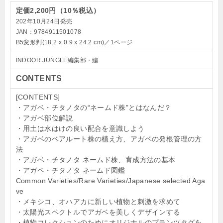
定価2,200円（10％税込）
202年10月24日発売
JAN：
9784911501078
B5変形判(
18.2 x 0.9 x 24.2 cm
)／1ページ
INDOOR JUNGLE編集部・編
CONTENTS
[CONTENTS]
・アガベ・チタノタの“ネームド株”とはなんだ？
・アガベ部位解説
・用土は水はけの良い配合を意識しよう
・アガベのベアルート株の植え方、アガベの発根管理の方
法
・アガベ・チタノタ ネームド株、育成方法の基本
・アガベ・チタノタ ネームド図鑑
Common Varieties/Rare Varieties/Japanese selected Aga
ve
・メキシコ、オハアカに新しい植物と刺激を求めて
・太陽光スペクトルでアガベを美しくデザインする
・植物コレクションのためにオリジナルのプランツタグを