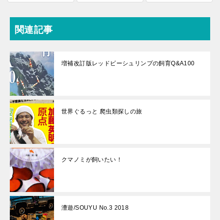
関連記事
増補改訂版レッドビーシュリンプの飼育Q&A100
世界ぐるっと 爬虫類探しの旅
クマノミが飼いたい！
漕遊/SOUYU No.3 2018