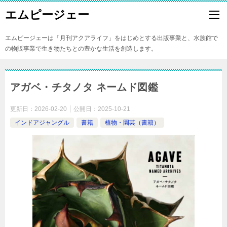
エムピージェー
エムピージェーは「月刊アクアライフ」をはじめとする出版事業と、水族館で
の物販事業で生き物たちとの豊かな生活を創造します。
アガベ・チタノタ ネームド図鑑
更新日：
2026-02-20
公開日：
2025-10-21
インドアジャングル
書籍
植物・園芸（書籍）