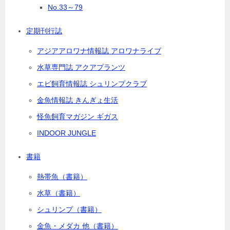
No.33～79
定期刊行誌
アジアアロワナ情報誌 アロワナライブ
水草専門誌 アクアプランツ
エビ飼育情報誌 シュリンプクラブ
金魚情報誌 きんぎょ生活
怪魚飼育マガジン ギガス
INDOOR JUNGLE
書籍
熱帯魚（書籍）
水草（書籍）
シュリンプ（書籍）
金魚・メダカ 他（書籍）