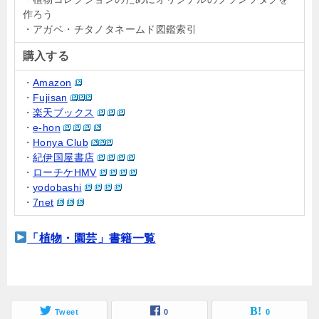
作ろう
・アガベ・チタノタネームド図鑑索引
購入する
・
Amazon
・
Fujisan
・
楽天ブックス
・
e-hon
・
Honya Club
・
紀伊国屋書店
・
ローチケHMV
・
yodobashi
・
7net
「植物・園芸」書籍一覧
Tweet
0
0