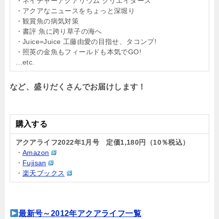
・ネイチャーアクアリウム クリエイターズ
・アクアなニュースをちょっと深堀り
・観賞魚の病気対策
・書評 魚に跨り草子の海へ
・Juice=Juice 工藤由愛の目指せ、タコンプ!
・照英の金魚もフィールドも本気でGO!
…etc.
など、盛りだくさんでお届けします！
購入する
アクアライフ2022年1月号 定価1,180
円（10％税込）
・
Amazon
・
Fujisan
・
楽天ブックス
最新号～2012年アクアライフ一覧